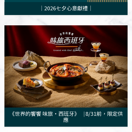
｜2026七夕心意獻禮｜
《世界的饗饗 味旅・西班牙》⎹ 8/31前，限定供
應