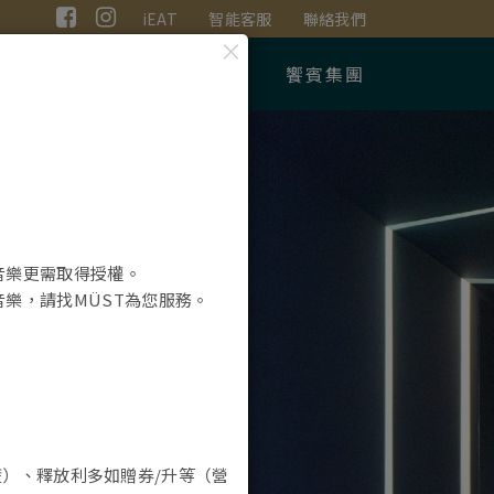
iEAT
智能客服
聯絡我們
×
網路訂位
餐券購買
饗賓集團
音樂更需取得授權。
音樂，請找
MÜST
為您服務。
慌）、釋放利多如贈券
/
升等（營