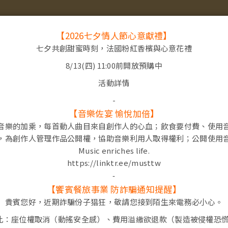
遊歷饗饗
分店資訊
最新消息
【2026七夕情人節心意獻禮】
七夕共創甜蜜時刻，法國粉紅香檳與心意花禮
8/13(四) 11:00前開放預購中
活動詳情
-
【音樂佐宴 愉悅加倍】
音樂的加乘，每首動人曲目來自創作人的心血；
飲食要付費、使用
，為創作人管理作品公開權，
協助音樂利用人取得權利；公開使用
Music enriches life.
https://linktr.ee/musttw
-
【饗賓餐旅事業 防詐騙通知提醒】
貴賓您好，近期詐騙份子猖狂，敬請您接到陌生來電務必小心。
此：座位權取消（動搖安全感）、費用溢繳欲退款（製造被侵權恐