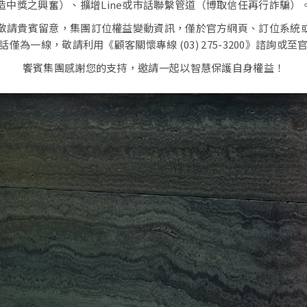
造中獎之興奮）、擴增
Line
或市話聯繫管道（博取信任再行詐騙）
敬請貴賓留意，集團訂位權益變動資訊，僅於官方網頁、訂位系統
話僅為一線，敬請利用
《顧客關懷專線
(03) 275-3200
》
諮詢或至
饗賓集團感謝您的支持，邀請一起以智慧保護自身權益！